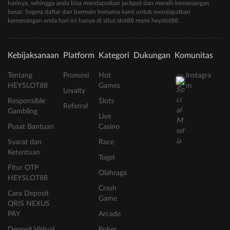
harinya, sehingga anda bisa mendapatkan jackpot dan meraih kemenangan
besar. Segera daftar dan bermain bersama kami untuk mendapatkan
kemenangan anda hari ini hanya di situs slot88 resmi heyslot88.
Kebijaksanaan
Platform
Kategori
Dukungan
Komunitas
Tentang
Promosi
Hot
Instagra
HEYSLOT88
Games
m
Loyalty
Responsible
Slots
Referral
Gambling
Live
Pusat Bantuan
Casino
Syarat dan
Race
Ketentuan
Togel
Fitur OTP
Olahraga
HEYSLOT88
Crash
Cara Deposit
Game
QRIS NEXUS
PAY
Arcade
Deposit Virtual
Poker