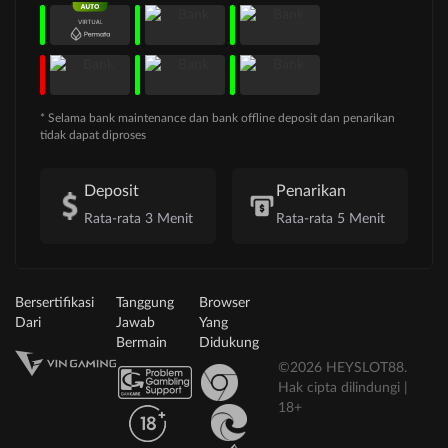
* Selama bank maintenance dan bank offline deposit dan penarikan
tidak dapat diproses
Deposit
Penarikan
Rata-rata 3 Menit
Rata-rata 5 Menit
Bersertifikasi
Tanggung
Browser
Dari
Jawab
Yang
Bermain
Didukung
©2026 HEYSLOT88.
Hak cipta dilindungi |
18+