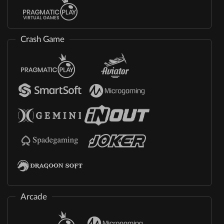
Crash Game
Arcade