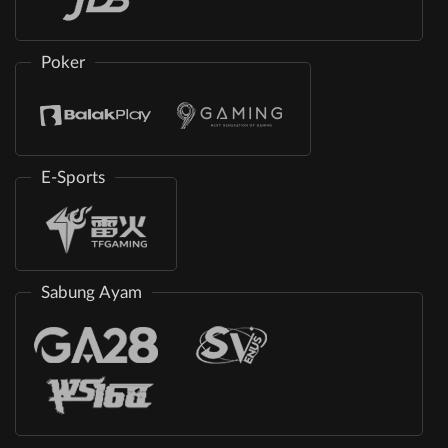
Poker
E-Sports
Sabung Ayam