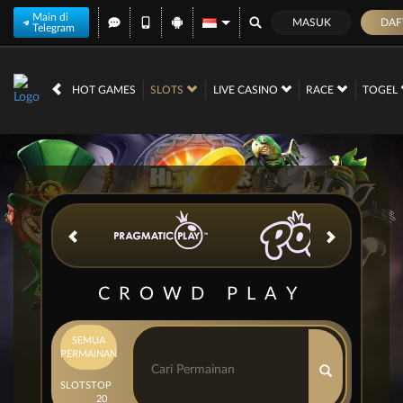
Main di
MASUK
DAF
Telegram
IDR
12,684,409,
HOT GAMES
SLOTS
LIVE CASINO
RACE
TOGEL
CROWD PLAY
SEMUA
PERMAINAN
SLOTS
TOP
20