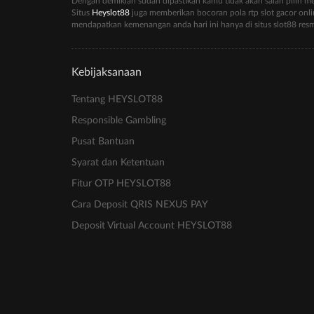
Dengan demikian sudah dipastikan kamu tidak akan salah pilih me
Situs
Heyslot88
juga memberikan bocoran pola rtp slot gacor onl
mendapatkan kemenangan anda hari ini hanya di situs slot88 resm
Kebijaksanaan
Tentang HEYSLOT88
Responsible Gambling
Pusat Bantuan
Syarat dan Ketentuan
Fitur OTP HEYSLOT88
Cara Deposit QRIS NEXUS PAY
Deposit Virtual Account HEYSLOT88