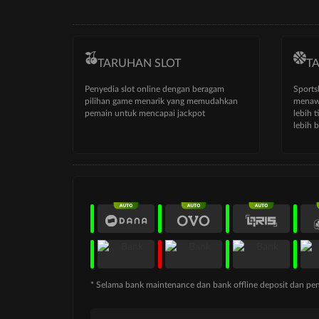
TARUHAN SLOT
T
Penyedia slot online dengan beragam
Sports
pilihan game menarik yang memudahkan
menawa
pemain untuk mencapai jackpot
lebih 
lebih 
* Selama bank maintenance dan bank offline deposit dan pen