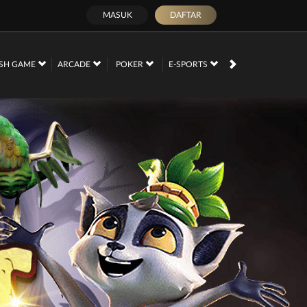
MASUK
DAFTAR
SH GAME
ARCADE
POKER
E-SPORTS
SABUNG AYAM