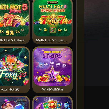
ti Hot 5 Deluxe
Multi Hot 5 Super Wilds
Foxy Hot 20
WildMultiStar