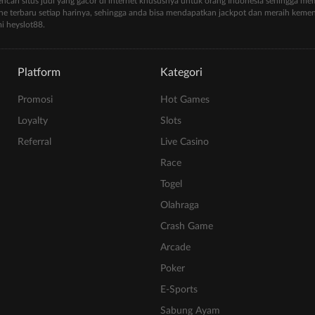
ncari situs judi yang gacor di internet khususnya untuk orang Indonesia sehingga m
ine terbaru setiap harinya, sehingga anda bisa mendapatkan jackpot dan meraih keme
i heyslot88.
Platform
Kategori
Promosi
Hot Games
Loyalty
Slots
Referral
Live Casino
Race
Togel
Olahraga
Crash Game
Arcade
Poker
E-Sports
Sabung Ayam