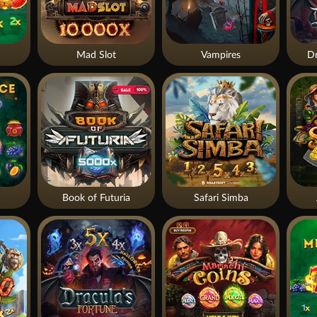
Mad Slot
Vampires
Dr
Book of Futuria
Safari Simba