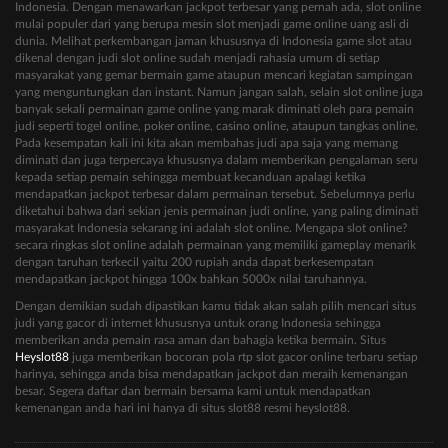
Indonesia. Dengan menawarkan jackpot terbesar yang pernah ada, slot online
mulai populer dari yang berupa mesin slot menjadi game online uang asli di
dunia. Melihat perkembangan jaman khususnya di Indonesia game slot atau
dikenal dengan judi slot online sudah menjadi rahasia umum di setiap
masyarakat yang gemar bermain game ataupun mencari kegiatan sampingan
yang menguntungkan dan instant. Namun jangan salah, selain slot online juga
banyak sekali permainan game online yang marak diminati oleh para pemain
judi seperti togel online, poker online, casino online, ataupun tangkas online.
Pada kesempatan kali ini kita akan membahas judi apa saja yang memang
diminati dan juga terpercaya khususnya dalam memberikan pengalaman seru
kepada setiap pemain sehingga membuat kecanduan apalagi ketika
mendapatkan jackpot terbesar dalam permainan tersebut. Sebelumnya perlu
diketahui bahwa dari sekian jenis permainan judi online, yang paling diminati
masyarakat Indonesia sekarang ini adalah slot online. Mengapa slot online?
secara ringkas slot online adalah permainan yang memiliki gameplay menarik
dengan taruhan terkecil yaitu 200 rupiah anda dapat berkesempatan
mendapatkan jackpot hingga 100x bahkan 5000x nilai taruhannya.
Dengan demikian sudah dipastikan kamu tidak akan salah pilih mencari situs
judi yang gacor di internet khususnya untuk orang Indonesia sehingga
memberikan anda pemain rasa aman dan bahagia ketika bermain. Situs
Heyslot88
juga memberikan bocoran pola rtp slot gacor online terbaru setiap
harinya, sehingga anda bisa mendapatkan jackpot dan meraih kemenangan
besar. Segera daftar dan bermain bersama kami untuk mendapatkan
kemenangan anda hari ini hanya di situs slot88 resmi heyslot88.