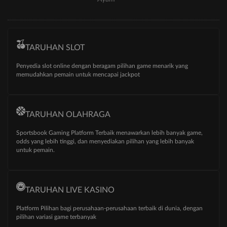
TARUHAN SLOT
Penyedia slot online dengan beragam pilihan game menarik yang
memudahkan pemain untuk mencapai jackpot
TARUHAN OLAHRAGA
Sportsbook Gaming Platform Terbaik menawarkan lebih banyak game,
odds yang lebih tinggi, dan menyediakan pilihan yang lebih banyak
untuk pemain.
TARUHAN LIVE KASINO
Platform Pilihan bagi perusahaan-perusahaan terbaik di dunia, dengan
pilihan variasi game terbanyak