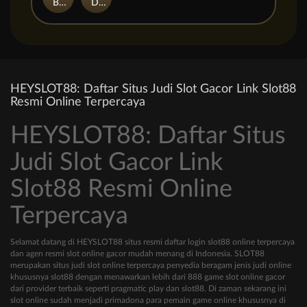
Bakufu Shogun
Diamond 7
HEYSLOT88: Daftar Situs Judi Slot Gacor Link Slot88
Resmi Online Terpercaya
HEYSLOT88: Daftar Situs
Judi Slot Gacor Link
Slot88 Resmi Online
Terpercaya
Selamat datang di HEYSLOT88 situs resmi daftar login slot88 online terpercaya
dan agen resmi slot online gacor mudah menang di Indonesia. SLOT88
merupakan situs judi slot online terpercaya penyedia beragam jenis judi online
khususnya slot88 dengan menawarkan lebih dari 888 game slot online gacor
dari provider terbaik seperti pragmatic play dan slot88. Di zaman sekarang ini
slot online sudah menjadi primadona para pemain game online khususnya di