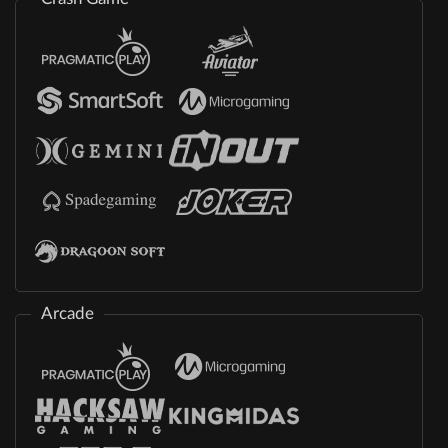
Arcade