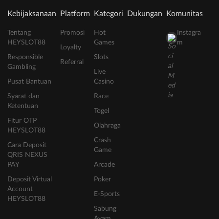
Kebijaksanaan
Platform
Kategori
Dukungan
Komunitas
Tentang
Promosi
Hot
Instagra
HEYSLOT88
Games
m
Loyalty
Responsible
Slots
Referral
Gambling
Live
Pusat Bantuan
Casino
Syarat dan
Race
Ketentuan
Togel
Fitur OTP
Olahraga
HEYSLOT88
Crash
Cara Deposit
Game
QRIS NEXUS
PAY
Arcade
Deposit Virtual
Poker
Account
E-Sports
HEYSLOT88
Sabung
Ayam