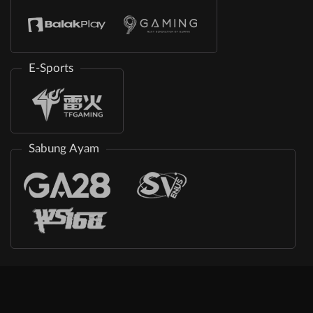
E-Sports
Sabung Ayam