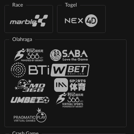
Race
Togel
Olahraga
Crash Game