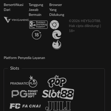
Bersertifikasi
Tanggung
Browser
Dari
Jawab
Yang
Bermain
Didukung
©2026 HEYSLOT88.
Hak cipta dilindungi |
18+
Platform Penyedia Layanan
Slots