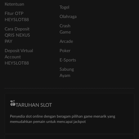
Ketentuan
Togel
Fitur OTP
Olahraga
HEYSLOT88
Crash
Cara Deposit
Game
QRIS NEXUS
PAY
Arcade
Deposit Virtual
Poker
Account
E-Sports
HEYSLOT88
Sabung
Ayam
TARUHAN SLOT
Penyedia slot online dengan beragam pilihan game menarik yang
memudahkan pemain untuk mencapai jackpot