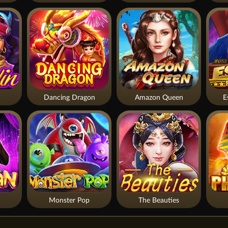
Dancing Dragon
Amazon Queen
E
Monster Pop
The Beauties