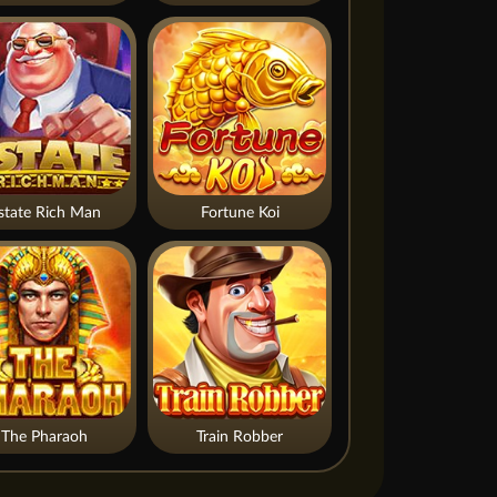
state Rich Man
Fortune Koi
The Pharaoh
Train Robber