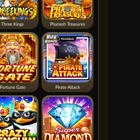
Three Kings
Pharaoh Treasures
Fortune Gate
Pirate Attack