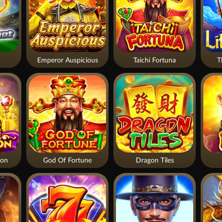
Emperor Auspicious
Taichi Fortuna
T
ion
God Of Fortune
Dragon Tiles