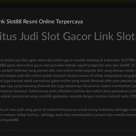
ink Slot88 Resmi Online Terpercaya
us Judi Slot Gacor Link Slo
ine terpercaya dan agen resmi slot online gacor mudah menang di Indonesia. SLOT88 
88 game slot online gacor dari provider terbaik seperti pragmatic play dan slot88. D
ckpot terbesar yang pernah ada, slot online mulai populer dari yang berupa mesin sl
al dengan judi slot online sudah menjadi rahasia umum di setiap masyarakat yang 
e juga banyak sekali permainan game online yang marak diminati oleh para pemain judi
udi apa saja yang memang diminati dan juga terpercaya khususnya dalam memberikan 
ainan tersebut. Sebelumnya perlu diketahui bahwa dari sekian jenis permainan judi o
line adalah permainan yang memiliki gameplay menarik dengan taruhan terkecil yaitu
ncari situs judi yang gacor di internet khususnya untuk orang Indonesia sehingga m
ine terbaru setiap harinya, sehingga anda bisa mendapatkan jackpot dan meraih keme
i heyslot88.