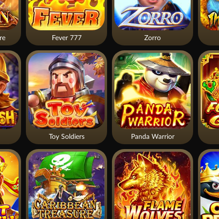
re
Fever 777
Zorro
Toy Soldiers
Panda Warrior