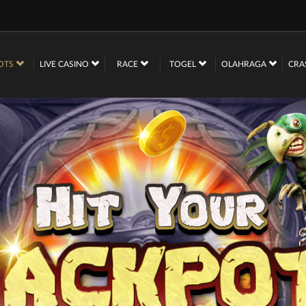
OTS
LIVE CASINO
RACE
TOGEL
OLAHRAGA
CRA