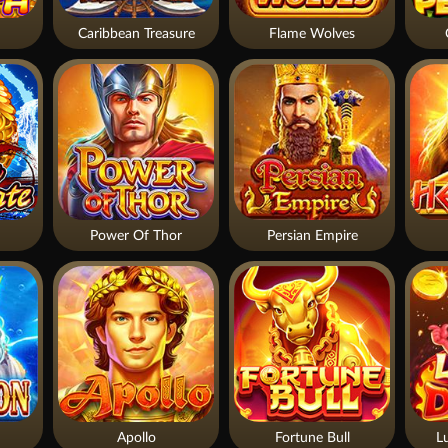
h
Caribbean Treasure
Flame Wolves
Power Of Thor
Persian Empire
Apollo
Fortune Bull
Lu