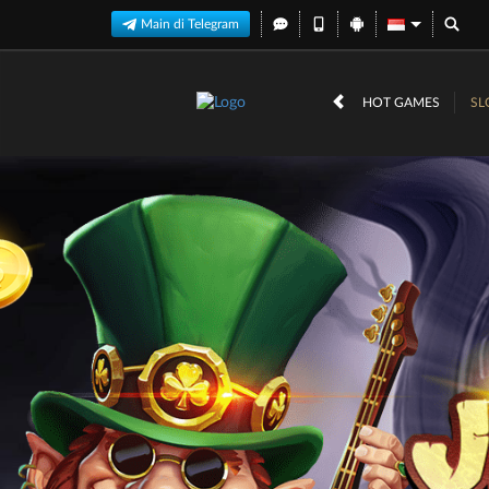
Main di Telegram
HOT GAMES
SL