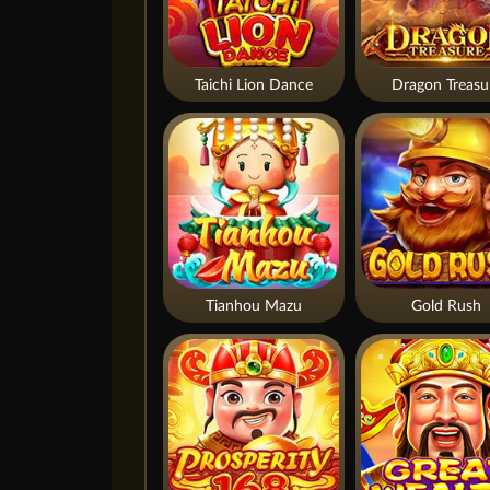
Taichi Lion Dance
Dragon Treasu
Tianhou Mazu
Gold Rush